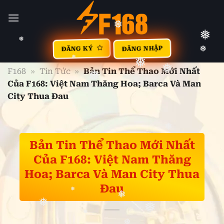
❅
Bỏ
❅
❅
❅
qua
❅
nội
dung
ĐĂNG NHẬP
ĐĂNG KÝ
❅
❅
F168
»
Tin Tức
»
Bản Tin Thể Thao Mới Nhất
❅
Của F168: Việt Nam Thăng Hoa; Barca Và Man
❅
City Thua Đau
❅
❅
❅
❅
Bản Tin Thể Thao Mới Nhất
Của F168: Việt Nam Thăng
❅
Hoa; Barca Và Man City Thua
Đau