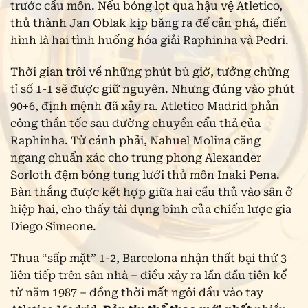
trước cầu môn. Nếu bóng lọt qua hậu vệ Atletico,
thủ thành Jan Oblak kịp băng ra để cản phá, điển
hình là hai tình huống hóa giải Raphinha và Pedri.
Thời gian trôi về những phút bù giờ, tưởng chừng
tỉ số 1-1 sẽ được giữ nguyên. Nhưng đúng vào phút
90+6, định mệnh đã xảy ra. Atletico Madrid phản
công thần tốc sau đường chuyền cẩu thả của
Raphinha. Từ cánh phải, Nahuel Molina căng
ngang chuẩn xác cho trung phong Alexander
Sorloth đệm bóng tung lưới thủ môn Inaki Pena.
Bàn thắng được kết hợp giữa hai cầu thủ vào sân ở
hiệp hai, cho thấy tài dụng binh của chiến lược gia
Diego Simeone.
Thua “sấp mặt” 1-2, Barcelona nhận thất bại thứ 3
liên tiếp trên sân nhà – điều xảy ra lần đầu tiên kể
từ năm 1987 – đồng thời mất ngôi đầu vào tay