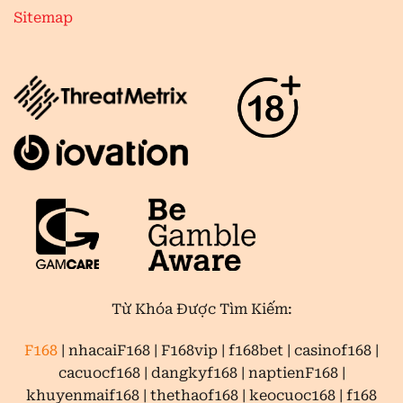
Sitemap
Từ Khóa Được Tìm Kiếm:
F168
| nhacaiF168 | F168vip | f168bet | casinof168 |
cacuocf168 | dangkyf168 | naptienF168 |
khuyenmaif168 | thethaof168 | keocuoc168 | f168