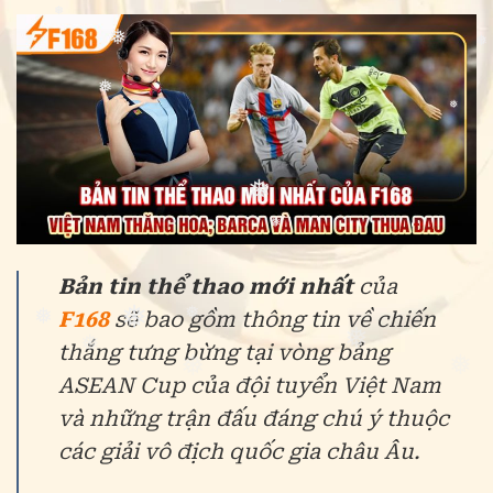
❅
❅
❅
❅
❅
❅
❅
❅
❅
❅
❅
❅
Bản tin thể thao mới nhất
của
❅
F168
sẽ bao gồm thông tin về chiến
thắng tưng bừng tại vòng bảng
ASEAN Cup của đội tuyển Việt Nam
❅
và những trận đấu đáng chú ý thuộc
các giải vô địch quốc gia châu Âu.