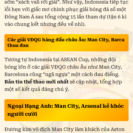
sớm “xách vali rời giải”. Như vậy, Indonesia tiếp tục
lỗi hẹn với giấc mơ chinh phục giải bóng đá số một
Đông Nam Á sau tổng cộng 15 lần tham dự (tận 6 kì
vào chung kết nhưng đều về nhì).
Các giải VĐQG hàng đầu châu Âu: Man City, Barca
thua đau
Tương tự Indonesia tại ASEAN Cup, những đội
bóng lớn ở các giải VĐQG châu Âu như Man City,
Barcelona cũng “ngã ngựa” một cách đau điếng.
Bản tin thể thao mới nhất
sẽ cập nhật, tổng hợp
một số kết quả đáng chú ý.
Ngoại Hạng Anh: Man City, Arsenal kẻ khóc
người cười
Đương kim vô địch Man City làm khách của Aston