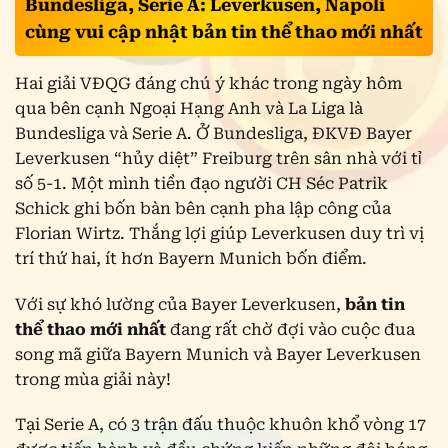
Bundesliga, Serie A: Leverkusen, Napoli
cùng vui cập nhật bản tin thể thao mới nhất
Hai giải VĐQG đáng chú ý khác trong ngày hôm
qua bên cạnh Ngoại Hạng Anh và La Liga là
Bundesliga và Serie A. Ở Bundesliga, ĐKVĐ Bayer
Leverkusen “hủy diệt” Freiburg trên sân nhà với tỉ
số 5-1. Một mình tiền đạo người CH Séc Patrik
Schick ghi bốn bàn bên cạnh pha lập công của
Florian Wirtz. Thắng lợi giúp Leverkusen duy trì vị
trí thứ hai, ít hơn Bayern Munich bốn điểm.
Với sự khó lường của
Bayer Leverkusen,
bản tin
thể thao mới nhất
đang rất chờ đợi vào cuộc đua
song mã giữa Bayern Munich và Bayer Leverkusen
trong mùa giải này!
Tại Serie A, có 3 trận đấu thuộc khuôn khổ vòng 17