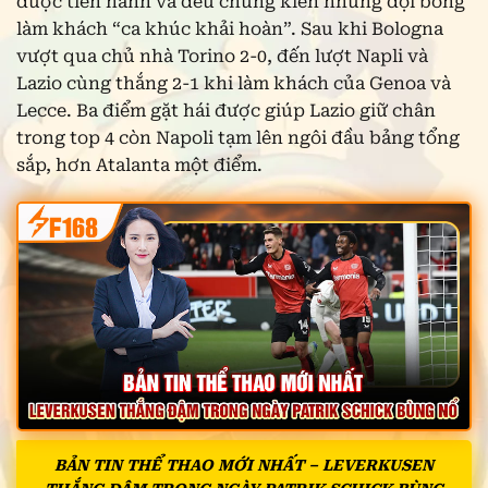
được tiến hành và đều chứng kiến những đội bóng
làm khách “ca khúc khải hoàn”. Sau khi Bologna
vượt qua chủ nhà Torino 2-0, đến lượt Napli và
Lazio cùng thắng 2-1 khi làm khách của Genoa và
Lecce. Ba điểm gặt hái được giúp Lazio giữ chân
trong top 4 còn Napoli tạm lên ngôi đầu bảng tổng
sắp, hơn Atalanta một điểm.
BẢN TIN THỂ THAO MỚI NHẤT – LEVERKUSEN