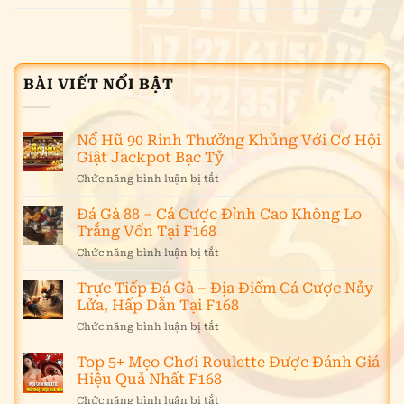
BÀI VIẾT NỔI BẬT
Nổ Hũ 90 Rinh Thưởng Khủng Với Cơ Hội
Giật Jackpot Bạc Tỷ
Chức năng bình luận bị tắt
ở
Nổ
Hũ
Đá Gà 88 – Cá Cược Đỉnh Cao Không Lo
90
Trắng Vốn Tại F168
Rinh
Chức năng bình luận bị tắt
ở
Thưởng
Đá
Khủng
Gà
Trực Tiếp Đá Gà – Địa Điểm Cá Cược Nảy
Với
88
Cơ
Lửa, Hấp Dẫn Tại F168
–
Hội
Chức năng bình luận bị tắt
ở
Cá
Giật
Trực
Cược
Jackpot
Tiếp
Top 5+ Mẹo Chơi Roulette Được Đánh Giá
Đỉnh
Bạc
Đá
Cao
Hiệu Quả Nhất F168
Tỷ
Gà
Không
Chức năng bình luận bị tắt
ở
–