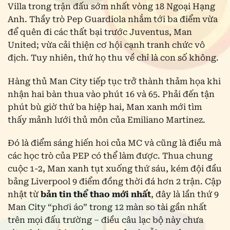
Villa trong trận đấu sớm nhất vòng 18 Ngoại Hạng
Anh. Thầy trò Pep Guardiola nhắm tới ba điểm vừa
để quên đi các thất bại trước Juventus, Man
United; vừa cải thiện cơ hội cạnh tranh chức vô
địch. Tuy nhiên, thứ họ thu về chỉ là con số không.
Hàng thủ Man City tiếp tục trở thành thảm họa khi
nhận hai bàn thua vào phút 16 và 65. Phải đến tận
phút bù giờ thứ ba hiệp hai, Man xanh mới tìm
thấy mảnh lưới thủ môn của Emiliano Martinez.
Đó là điểm sáng hiến hoi của MC và cũng là điều mà
các học trò của PEP có thể làm được. Thua chung
cuộc 1-2, Man xanh tụt xuống thứ sáu, kém đội đầu
bảng Liverpool 9 điểm đồng thời đá hơn 2 trận. Cập
nhật từ
bản tin thể thao mới nhất
, đây là lần thứ 9
Man City “phơi áo” trong 12 màn so tài gần nhất
trên mọi đấu trường – điều câu lạc bộ này chưa