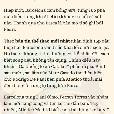
Hiệp một, Barcelona cầm bóng 58%, tung ra 6 pha
dứt diểm trong khi Atletico không có nổi cú sút
nào. Thành quả cho Barca là bàn mở tỉ số ghi bởi
Pedri.
Theo
bản tin thể thao mới nhất
nhận định 15p đầu
hiệp hai, Barcelona vẫn triển khai lối chơi mạch lạc.
Họ tạo ra không ít tình huống có thể nhân đôi cách
biệt song đều không tận dụng. Chính điều này
khiến “Gã khổng lồ xứ Catalan” phải trả giá. Phút
sáu mươi, sai lầm của Marc Casado tạo điều kiện
cho Rodrigo De Paul bên phía Atletico thoải mái
đệm bóng ở trung lộ tung lưới Barca.
Barcelona tung Dani Olmo, Ferran Torres vào nhằm
làm mới hàng công và tìm lại thế dẫn bàn. Tuy
nhiên, Atletico Madrid biết cách tái dựng “xe buýt”