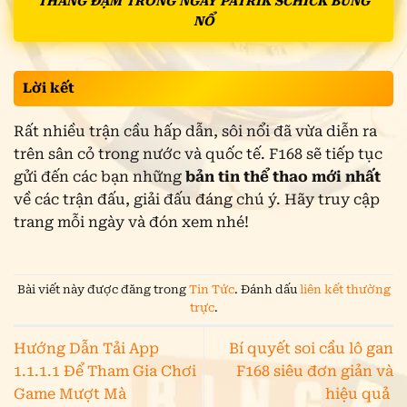
THẮNG ĐẬM TRONG NGÀY PATRIK SCHICK BÙNG
NỔ
Lời kết
Rất nhiều trận cầu hấp dẫn, sôi nổi đã vừa diễn ra
trên sân cỏ trong nước và quốc tế. F168 sẽ tiếp tục
gửi đến các bạn những
bản tin thể thao mới nhất
về các trận đấu, giải đấu đáng chú ý. Hãy truy cập
trang mỗi ngày và đón xem nhé!
Bài viết này được đăng trong
Tin Tức
. Đánh dấu
liên kết thường
trực
.
Hướng Dẫn Tải App
Bí quyết soi cầu lô gan
1.1.1.1 Để Tham Gia Chơi
F168 siêu đơn giản và
Game Mượt Mà
hiệu quả