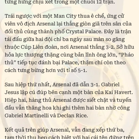
từng hứng chịu xét trong một chuỗi 12 trận.
Trái ngược với một Man City thua ê chề, ứng cử
viên vô địch Arsenal lại thắng giòn giã trên sân của
đối thủ cùng thành phố Crystal Palace. Đây là trận
tái đấu giữa hai đội chỉ ba ngày sau màn so găng
thuộc Cúp Liên đoàn, nơi Arsenal thắng 3-2. Sở hữu
hỏa lực thượng thặng cùng bản lĩnh ông lớn, “Pháo
thủ” tiếp tục đánh bại Palace, thậm chí còn theo
cách tưng bừng hơn với tỉ số 5-1.
Sau hiệp thứ nhất, Arsenal đã dẫn 3-1. Gabriel
Jesus lập cú đúp bên cạnh một bàn của Kai Havert.
Hiệp hai, hàng thủ Arsenal được siết chặt và tuyến
đầu vẫn thăng hoa khi ghi thêm hai bàn nhờ công
Gabriel Martinelli và Declan Rice.
Kết quả trên giúp Arsenal, vẫn đang xếp thứ ba,
tạm thời thu hẹp cách biệt với hai cái tên đứng trên