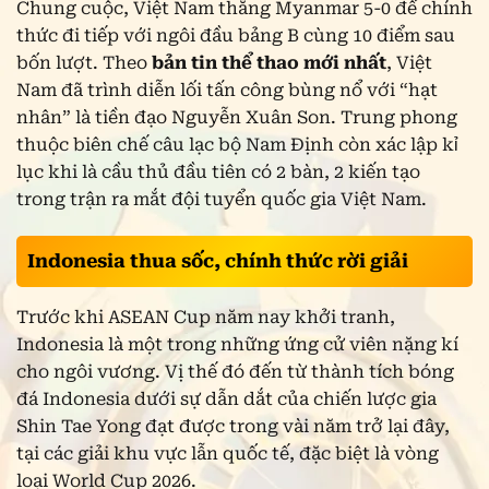
Chung cuộc, Việt Nam thắng Myanmar 5-0 để chính
thức đi tiếp với ngôi đầu bảng B cùng 10 điểm sau
bốn lượt. Theo
bản tin thể thao mới nhất
, Việt
Nam đã trình diễn lối tấn công bùng nổ với “hạt
nhân” là tiền đạo Nguyễn Xuân Son. Trung phong
thuộc biên chế câu lạc bộ Nam Định còn xác lập kỉ
lục khi là cầu thủ đầu tiên có 2 bàn, 2 kiến tạo
trong trận ra mắt đội tuyển quốc gia Việt Nam.
Indonesia thua sốc, chính thức rời giải
Trước khi ASEAN Cup năm nay khởi tranh,
Indonesia là một trong những ứng cử viên nặng kí
cho ngôi vương. Vị thế đó đến từ thành tích bóng
đá Indonesia dưới sự dẫn dắt của chiến lược gia
Shin Tae Yong đạt được trong vài năm trở lại đây,
tại các giải khu vực lẫn quốc tế, đặc biệt là vòng
loại World Cup 2026.