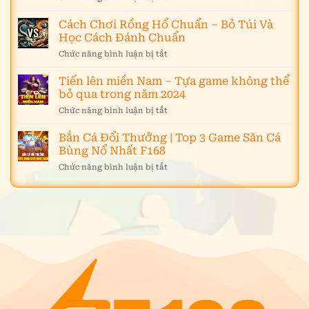
Lo
Top
Địa
Trắng
5+
Cách Chơi Rồng Hổ Chuẩn – Bỏ Túi Và
Điểm
Vốn
Mẹo
Cá
Học Cách Đánh Chuẩn
Tại
Chơi
Cược
F168
Chức năng bình luận bị tắt
ở
Roulette
Nảy
Cách
Được
Lửa,
Chơi
Tiến lên miền Nam – Tựa game không thể
Đánh
Hấp
Rồng
Giá
bỏ qua trong năm 2024
Dẫn
Hổ
Hiệu
Tại
Chức năng bình luận bị tắt
ở
Chuẩn
Quả
F168
Tiến
–
Nhất
lên
Bắn Cá Đổi Thưởng | Top 3 Game Săn Cá
Bỏ
F168
miền
Túi
Bùng Nổ Nhất F168
Nam
Và
Chức năng bình luận bị tắt
ở
–
Học
Bắn
Tựa
Cách
Cá
game
Đánh
Đổi
không
Chuẩn
Thưởng
thể
|
bỏ
Top
qua
3
trong
Game
năm
Săn
2024
Cá
Bùng
Nổ