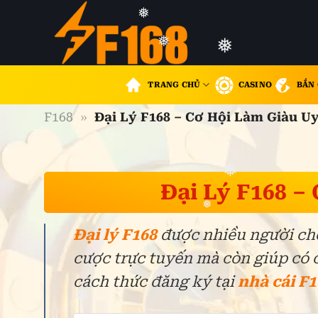
Bỏ
❅
qua
nội
❅
dung
TRANG CHỦ
CASINO
BẮN
❅
❅
F168
»
Đại Lý F168 – Cơ Hội Làm Giàu U
Đại Lý F168 –
❅
Đại lý F168
được nhiều người chơ
❅
cược trực tuyến mà còn giúp có c
❅
cách thức đăng ký tại
nhà cái F1