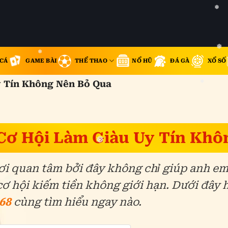
❅
❅
 CÁ
GAME BÀI
THỂ THAO
NỔ HŨ
ĐÁ GÀ
XỔ SỐ
y Tín Không Nên Bỏ Qua
❅
❅
 Cơ Hội Làm Giàu Uy Tín Kh
i quan tâm bởi đây không chỉ giúp anh e
❅
ơ hội kiếm tiền không giới hạn. Dưới đây h
68
cùng tìm hiểu ngay nào.