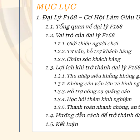
MỤC LỤC
❅
Đại Lý F168 – Cơ Hội Làm Giàu 
Tổng quan về đại lý F168
Vai trò của đại lý F168
Giới thiệu người chơi
Tư vấn, hỗ trợ khách hàng
Chăm sóc khách hàng
Lợi ích khi trở thành đại lý F16
Thu nhập siêu khủng không gi
Không cần vốn lớn và kinh n
Hỗ trợ công cụ quảng cáo
Học hỏi thêm kinh nghiệm
Thanh toán nhanh chóng, an 
Hướng dẫn cách để trở thành đạ
Kết luận