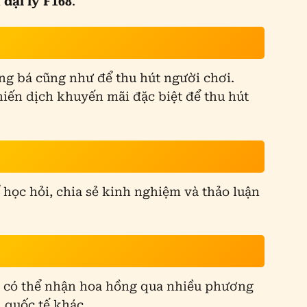
h
đại lý F168
.
ng bá cũng như để thu hút người chơi.
chiến dịch khuyến mãi đặc biệt để thu hút
 học hỏi, chia sẻ kinh nghiệm và thảo luận
ọ có thể nhận hoa hồng qua nhiều phương
 quốc tế khác.