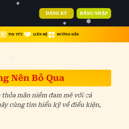
❅
ĐĂNG KÝ
ĐĂNG NHẬP
❅
❅
TIN TỨC
LIÊN HỆ
HƯỚNG DẪN
❅
❅
❅
ông Nên Bỏ Qua
❅
m thỏa mãn niềm đam mê với cá
ãy cùng tìm hiểu kỹ về điều kiện,
❅