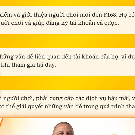
kiếm và giới thiệu người chơi mới đến F168. Họ c
ười chơi và giúp đăng ký tài khoản cá cược.
hững vấn đề liên quan đến tài khoản của họ, ví dụ
khi tham gia tại đây.
i người chơi, phải cung cấp các dịch vụ hậu mãi, v
ó thể giải quyết những vấn đề trong quá trình tha