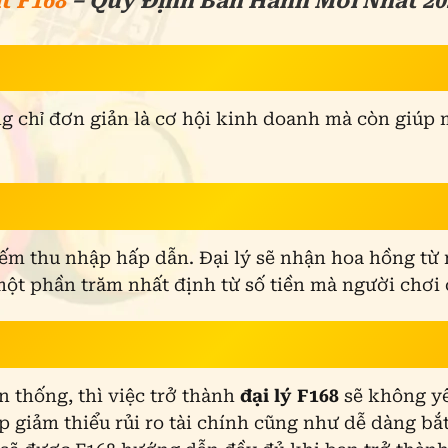
t F168
– Quy Định Ban Hành Mới Nhất 20
ng chỉ đơn giản là cơ hội kinh doanh mà còn giúp m
kiếm thu nhập hấp dẫn. Đại lý sẽ nhận hoa hồng từ
 một phần trăm nhất định từ số tiền mà người chơi 
 thống, thì việc trở thành
đại lý F168
sẽ không yê
p giảm thiểu rủi ro tài chính cũng như dễ dàng b