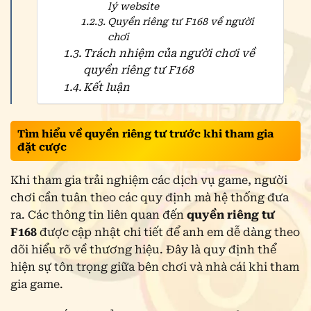
lý website
Quyền riêng tư F168 về người
chơi
Trách nhiệm của người chơi về
quyền riêng tư F168
Kết luận
Tìm hiểu về quyền riêng tư trước khi tham gia
đặt cược
Khi tham gia trải nghiệm các dịch vụ game, người
chơi cần tuân theo các quy định mà hệ thống đưa
ra. Các thông tin liên quan đến
quyền riêng tư
F168
được cập nhật chi tiết để anh em dễ dàng theo
dõi hiểu rõ về thương hiệu. Đây là quy định thể
hiện sự tôn trọng giữa bên chơi và nhà cái khi tham
gia game.