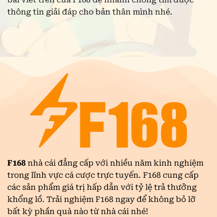
thông tin giải đáp cho bản thân mình nhé.
F168
nhà cái đẳng cấp với nhiều năm kinh nghiệm
trong lĩnh vực cá cược trực tuyến. F168 cung cấp
các sản phẩm giá trị hấp dẫn với tỷ lệ trả thưởng
khổng lồ. Trải nghiệm F168 ngay để không bỏ lỡ
bất kỳ phần quà nào từ nhà cái nhé!