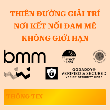
THIÊN ĐƯỜNG GIẢI TRÍ
NƠI KẾT NỐI ĐAM MÊ
KHÔNG GIỚI HẠN
THÔNG TIN