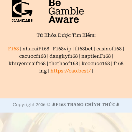
Từ Khóa Được Tìm Kiếm:
F168
| nhacaiF168 | F168vip | f168bet | casinof168 |
cacuocf168 | dangkyf168 | naptienF168 |
khuyenmaif168 | thethaof168 | keocuoc168 | f168
ing |
https://cao.best/
|
Copyright 2026 ©
🌲F168 TRANG CHÍNH THỨC🌲